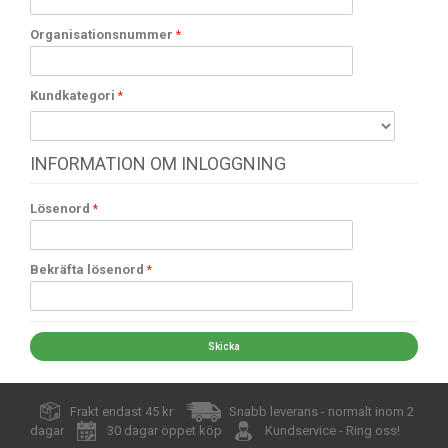
Organisationsnummer
Kundkategori
INFORMATION OM INLOGGNING
Lösenord
Bekräfta lösenord
Skicka
Frakt endast 45 kr
Snabb leverans - normalt inom 2
dagar
30 dagar öppet köp
Kundservice - Ring oss!