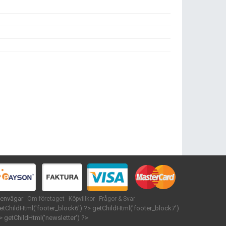
envägar
Om företaget
Köpvillkor
Frågor & Svar
etChildHtml('footer_block6') ?>
getChildHtml('footer_block7')
>
getChildHtml('newsletter') ?>