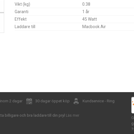
Vikt (kg)
0.38
Garanti
1 år
Effekt
45 Watt
Laddare till
Macbook Air
 inom 2 dagar
30 dagar öppet köp
Kundservice - Ring
tta billigare och bra laddare till din pryl
Läs mer
G
g
?