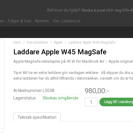
Behöver du hjälp?
eller
Skicka e-post
ring 070-4
dan
Frågor & Svar
Nyheter
Om Laddare.se
Hem
/
Datorladdare
/
Apple
/
Laddare Apple W45 MagSafe
Laddare Apple W45 MagSafe
Apple MagSafe-nätadapter på 45 W för MacBook Air – Apple original
Tips! Att ha en extra laddare gör vardagen enklare - då slipper du dra
extra laddaren har du alltid tillhands i datorväskan, oavsett om du är 
980,00:-
Artikelnummer
L5038
Lagerstatus:
Skickas omgående
Lägg till i varuko
Teknisk specifikation