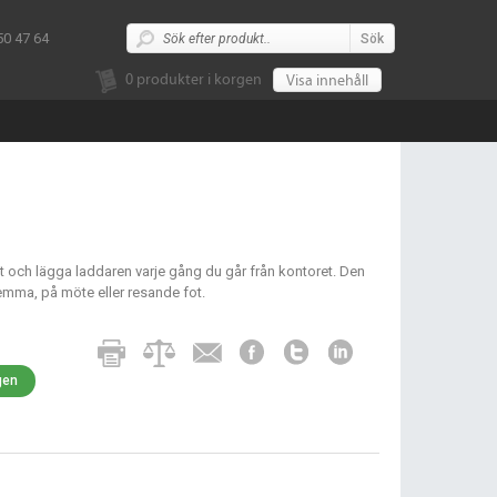
50 47 64
Sök
0
produkter i korgen
Visa innehåll
 ut och lägga laddaren varje gång du går från kontoret. Den
hemma, på möte eller resande fot.
rgen