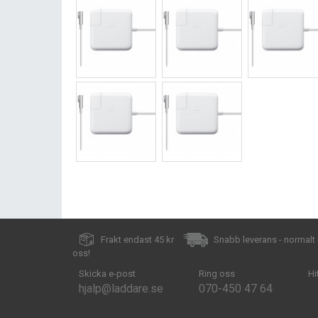
Frakt endast 45 kr
Snabb leverans - normalt
oss!
Skicka e-post
Ring oss
Hi
hjalp@laddare.se
070-450 47 64