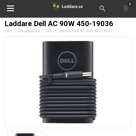
0
Laddare Dell AC 90W 450-19036
Hem
/
Datorladdare
/
Dell
/
Laddare Dell AC 90W 450-19036