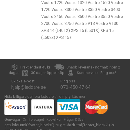
Vostro 1220 Vostro 1320 Vostro 1520 Vostro
1720 Vostro 3300 Vostro 3350 Vostro 3400
Vostro 3450 Vostro 3500 Vostro 3550 Vostro
3700 Vostro 3750 Vostro V13 Vostro V130
XPS 14 (L401X) XPS 15 (L501X) XPS 15
(L502x) XPS 15z
Frakt endast 45 kr
Snabb leverans - normalt inom 2
dagar
30 dagar öppet köp
Kundservice - Ring oss!
Skicka e-post
Ring oss
hjalp@laddare.se
070-450 47 64
Hitta billigare och bra laddare till din pryl
Läs mer
Genvägar
Om företaget
Köpvillkor
Frågor & Svar
getChildHtml('footer_block6') ?>
getChildHtml('footer_block7') ?>