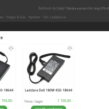
Behöver du hjälp?
eller
Skicka e-post
ring 070-4
dan
Frågor & Svar
Nyheter
Om Laddare.se
re
50-18644
Laddare Dell 180W 450-18644
755,00:-
1 100,00:-
Finns i lager