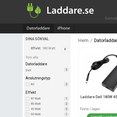
Startsi
Datorladdare
iPhone
DINA SÖKVAL
Hem
/
Datorladda
Effekt:
180 Watt
Töm alla
Datorladdare
2
Dell
Anslutningstyp
AC
2
Effekt
Laddare Dell 180W 4
87 Watt
1
85 Watt
2
Finns i lager
45 Watt
3
60 Watt
1