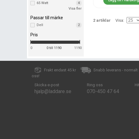
Lägg till i varukor
65 Watt
4
Visa fler
90 Watt
2
130 Watt
1
Passar till märke
2 artiklar
Visa
180 Watt
2
Dell
2
240 Watt
1
Pris
0
0 till 1190
1190
Frakt endast 45 kr
Snabb leverans - normalt
oss!
Skicka e-post
Ring oss
Hi
hjalp@laddare.se
070-450 47 64