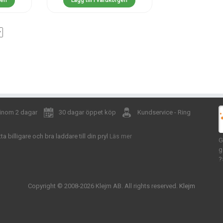
gen
Lägg till i varukorgen
 inom 2 dagar
30 dagar öppet köp
Kundservice - Ring
tta billigare och bra laddare till din pryl
Läs mer
G
g
?
Copyright © 2008-2026 Klejm AB. All rights reserved.
Klejm