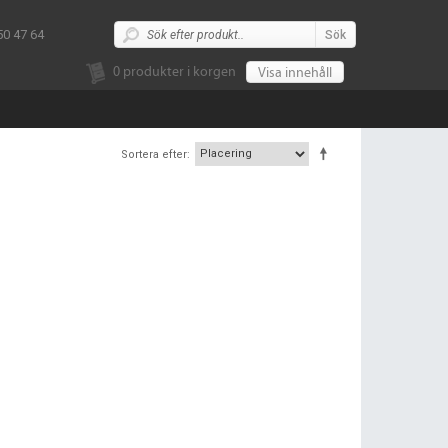
50 47 64
Sök
0
produkter i korgen
Visa innehåll
Sortera efter