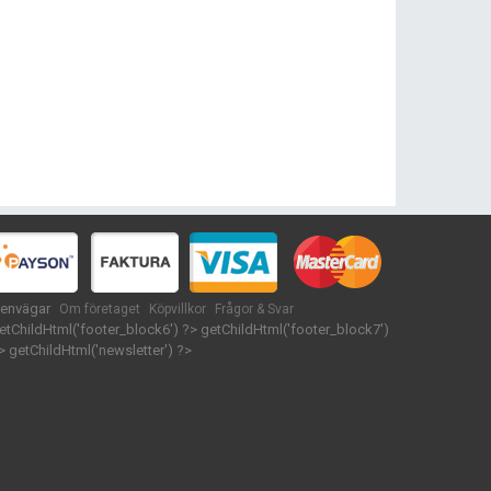
envägar
Om företaget
Köpvillkor
Frågor & Svar
etChildHtml('footer_block6') ?>
getChildHtml('footer_block7')
>
getChildHtml('newsletter') ?>