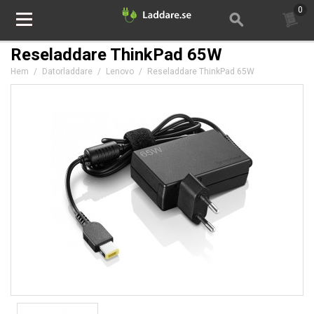
0
Reseladdare ThinkPad 65W
Hem
/
Datorladdare
/
Lenovo
/
Reseladdare ThinkPad 65W