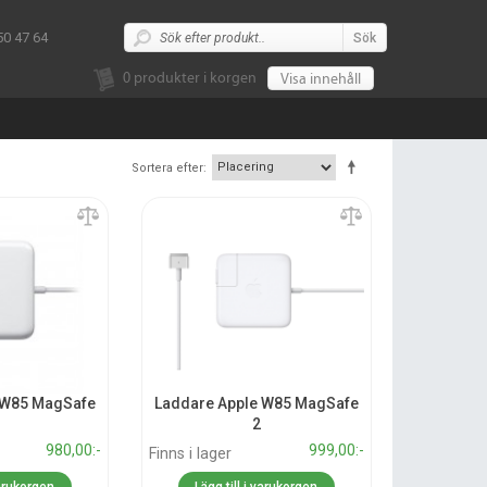
50 47 64
Sök
0
produkter i korgen
Visa innehåll
Sortera efter
 W85 MagSafe
Laddare Apple W85 MagSafe
2
980,00:-
999,00:-
Finns i lager