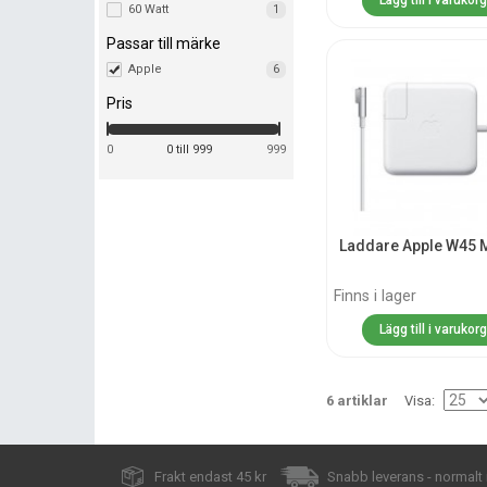
Lägg till i varukor
60 Watt
1
Passar till märke
Apple
6
Pris
0
0 till 999
999
Laddare Apple W45 
Finns i lager
Lägg till i varukor
6 artiklar
Visa
Frakt endast 45 kr
Snabb leverans - normalt