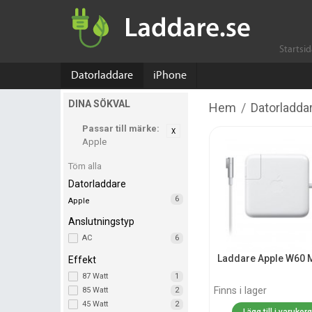
Startsi
Datorladdare
iPhone
DINA SÖKVAL
Hem
/
Datorladda
Passar till märke:
Apple
Töm alla
Datorladdare
6
Apple
Anslutningstyp
AC
6
Laddare Apple W60 
Effekt
87 Watt
1
Finns i lager
85 Watt
2
45 Watt
2