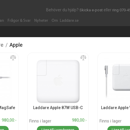
Behöver du hjälp?
eller
Skicka e-post
ring 070-4
dan
Frågor & Svar
Nyheter
Om Laddare.se
re
/
Apple
MagSafe
Laddare Apple 87W USB-C
Laddare Apple
980,00:-
980,00:-
Finns i lager
Finns i lager