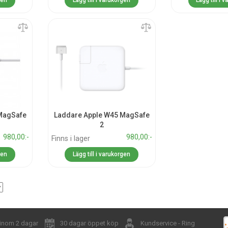
gen
Lägg till i varukorgen
Lägg till i 
MagSafe
Laddare Apple W45 MagSafe
2
980,00:-
980,00:-
Finns i lager
gen
Lägg till i varukorgen
 inom 2 dagar
30 dagar öppet köp
Kundservice - Ring