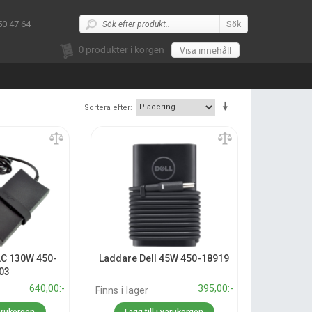
50 47 64
Sök
0
produkter i korgen
Visa innehåll
Sortera efter
AC 130W 450-
Laddare Dell 45W 450-18919
03
640,00:-
395,00:-
Finns i lager