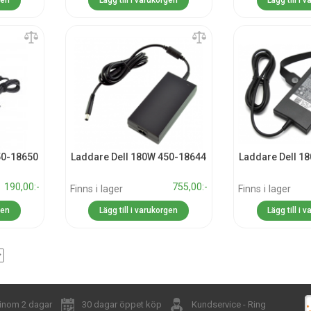
gen
Lägg till i varukorgen
Lägg till i 
50-18650
Laddare Dell 180W 450-18644
Laddare Dell 1
1 190,00:-
755,00:-
Finns i lager
Finns i lager
gen
Lägg till i varukorgen
Lägg till i 
 inom 2 dagar
30 dagar öppet köp
Kundservice - Ring