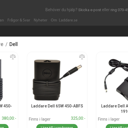
Behöver du hjälp?
eller
Skicka e-post
ring 070-4
dan
Frågor & Svar
Nyheter
Om Laddare.se
re
/
Dell
W 450-
Laddare Dell 65W 450-ABFS
Laddare Dell 
191
380,00:-
325,00:-
Finns i lager
Finns i lager